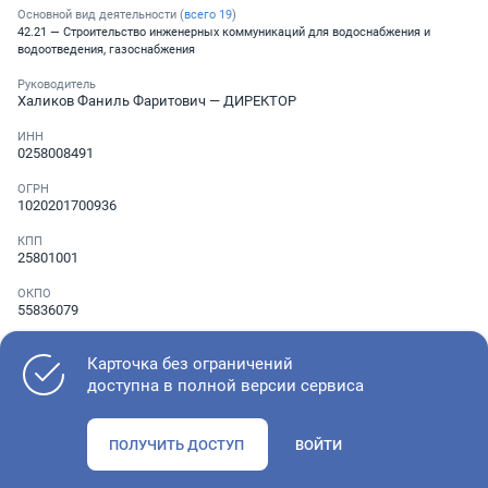
Основной вид деятельности (
всего
19
)
42.21 — Строительство инженерных коммуникаций для водоснабжения и
водоотведения, газоснабжения
Руководитель
Халиков Фаниль Фаритович
— ДИРЕКТОР
ИНН
0258008491
ОГРН
1020201700936
КПП
25801001
ОКПО
55836079
Телефон
Не указан
Карточка без ограничений
доступна в полной версии сервиса
Как оценить состояние компании
ПОЛУЧИТЬ ДОСТУП
ВОЙТИ