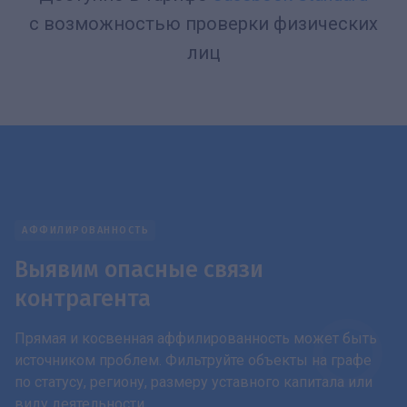
с возможностью проверки физических
лиц
АФФИЛИРОВАННОСТЬ
Выявим опасные связи
контрагента
Прямая и косвенная аффилированность может быть
источником проблем. Фильтруйте объекты на графе
по статусу, региону, размеру уставного капитала или
виду деятельности.