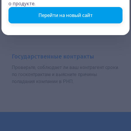
Экспресс-аудит отчетности
о продукте.
Готовый анализ отчетности выявит «слабые»
Перейти на новый сайт
места. Критические значения выделяются
цветом, а всплывающие подсказки указывают
риски.
Государственные контракты
Проверьте, соблюдает ли ваш контрагент сроки
по госконтрактам и выясните причины
попадания компании в РНП.