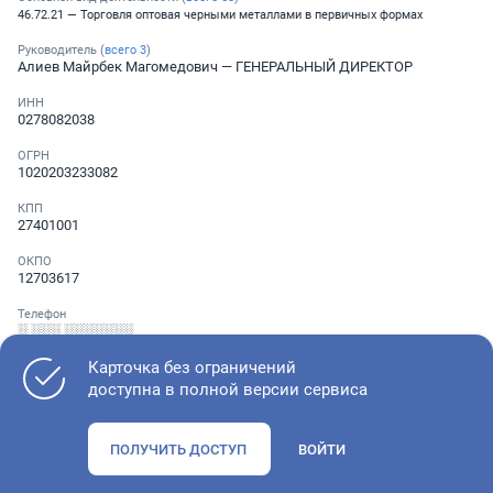
46.72.21 — Торговля оптовая черными металлами в первичных формах
Руководитель (
всего
3
)
Алиев Майрбек Магомедович
— ГЕНЕРАЛЬНЫЙ ДИРЕКТОР
ИНН
0278082038
ОГРН
1020203233082
КПП
27401001
ОКПО
12703617
Телефон
░ ░░░ ░░░░░░░
Карточка без ограничений
доступна в полной версии сервиса
Как оценить состояние компании
ПОЛУЧИТЬ ДОСТУП
ВОЙТИ
Проверьте учредительные документы, адрес регистрации и
ОКВЭД