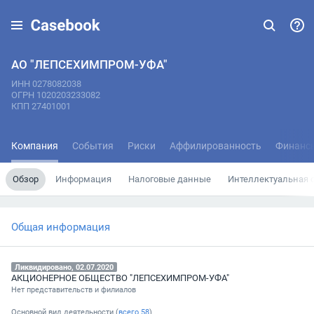
АО "ЛЕПСЕХИМПРОМ-УФА"
ИНН 0278082038
ОГРН 1020203233082
КПП 27401001
Компания
События
Риски
Аффилированность
Финанс
Обзор
Информация
Налоговые данные
Интеллектуальная 
Общая информация
Ликвидировано, 02.07.2020
АКЦИОНЕРНОЕ ОБЩЕСТВО "ЛЕПСЕХИМПРОМ-УФА"
Нет представительств и филиалов
Основной вид деятельности (
всего
58
)