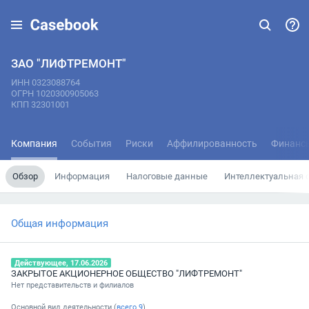
ЗАО "ЛИФТРЕМОНТ"
ИНН 0323088764
ОГРН 1020300905063
КПП 32301001
Компания
События
Риски
Аффилированность
Финанс
Обзор
Информация
Налоговые данные
Интеллектуальная 
Общая информация
Действующее, 17.06.2026
ЗАКРЫТОЕ АКЦИОНЕРНОЕ ОБЩЕСТВО "ЛИФТРЕМОНТ"
Нет представительств и филиалов
Основной вид деятельности (
всего
9
)