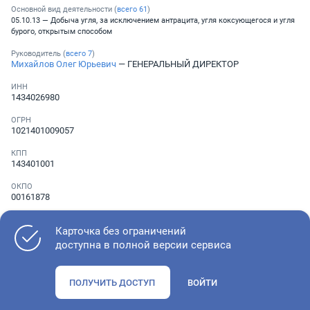
Основной вид деятельности (
всего
61
)
05.10.13 — Добыча угля, за исключением антрацита, угля коксующегося и угля
бурого, открытым способом
Руководитель (
всего
7
)
Михайлов Олег Юрьевич
— ГЕНЕРАЛЬНЫЙ ДИРЕКТОР
ИНН
1434026980
ОГРН
1021401009057
КПП
143401001
ОКПО
00161878
Телефон
Не указан
Карточка без ограничений
доступна в полной версии сервиса
Как оценить состояние компании
ПОЛУЧИТЬ ДОСТУП
ВОЙТИ