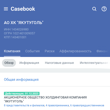
АО ХК "ЯКУТУГОЛЬ"
ИНН 1434026980
ОГРН 1021401009057
КПП 143401001
Компания
События
Риски
Аффилированность
Финанс
Обзор
Информация
Налоговые данные
Интеллектуальная 
Общая информация
Действующее, 01.12.2023
АКЦИОНЕРНОЕ ОБЩЕСТВО ХОЛДИНГОВАЯ КОМПАНИЯ
"ЯКУТУГОЛЬ"
8 представительств и филиалов
,
4 правопреемника
,
6 правопредшественников