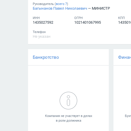
Руководитель (
всего
7
)
Багынанов Павел Николаевич
— МИНИСТР
ИНН
ОГРН
КПП
1435027592
1021401067995
143501
Телефон
Не указан
Банкротство
Фина