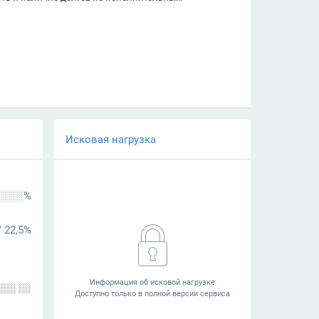
Исковая нагрузка
░░░%
/
22,5%
░░░ ░░