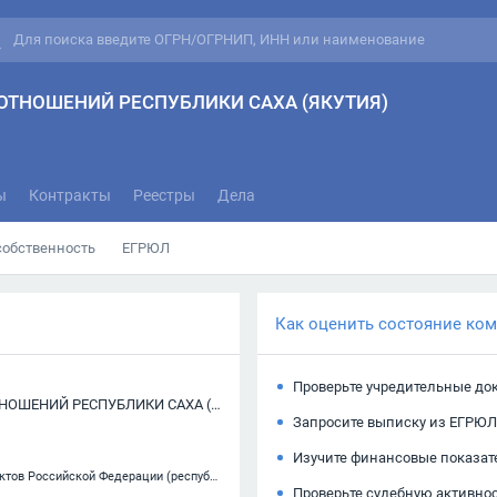
ТНОШЕНИЙ РЕСПУБЛИКИ САХА (ЯКУТИЯ)
ы
Контракты
Реестры
Дела
собственность
ЕГРЮЛ
Как оценить состояние ко
Проверьте учредительные до
МИНИСТЕРСТВО ИМУЩЕСТВЕННЫХ И ЗЕМЕЛЬНЫХ ОТНОШЕНИЙ РЕСПУБЛИКИ САХА (ЯКУТИЯ)
Запросите выписку из ЕГРЮЛ
Изучите финансовые показат
84.11.21 — Деятельность органов государственной власти субъектов Российской Федерации (республик, краев, областей), кроме судебной власти, представительств исполнительных органов государственной власти субъектов Российской Федерации при Президенте Российской Федерац
Проверьте судебную активно