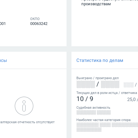
производствам
ОКПО
001
00063242
нсы
Статистика по делам
Выиграно /
проиграно
дел
░░░░
/
░░░░
░░░
/
Текущих дел в роли истца / ответчика
10
/
9
25,0
Судебная активность
░░░░░░░ ░░░░░
Наиболее частая категория спора
░░░░░░░░ ░░░░ ░░░░░░░░░
░░░░░░░░░