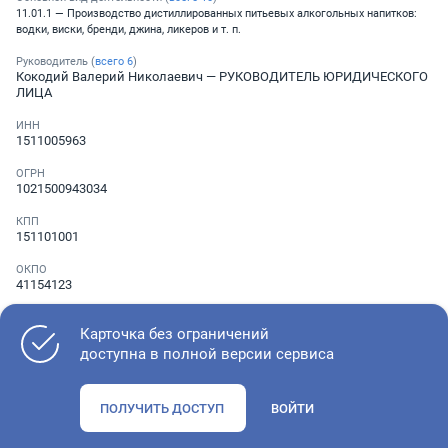
11.01.1 — Производство дистиллированных питьевых алкогольных напитков:
водки, виски, бренди, джина, ликеров и т. п.
Руководитель (
всего
6
)
Кокодий Валерий Николаевич
— РУКОВОДИТЕЛЬ ЮРИДИЧЕСКОГО
ЛИЦА
ИНН
1511005963
ОГРН
1021500943034
КПП
151101001
ОКПО
41154123
Телефон
░ ░░░ ░░░░░░░
Карточка без ограничений
доступна в полной версии сервиса
Как оценить состояние компании
ПОЛУЧИТЬ ДОСТУП
ВОЙТИ