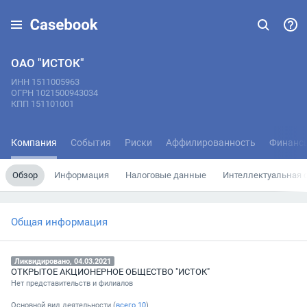
ОАО "ИСТОК"
ИНН 1511005963
ОГРН 1021500943034
КПП 151101001
Компания
События
Риски
Аффилированность
Финанс
Обзор
Информация
Налоговые данные
Интеллектуальная 
Общая информация
Ликвидировано, 04.03.2021
ОТКРЫТОЕ АКЦИОНЕРНОЕ ОБЩЕСТВО "ИСТОК"
Нет представительств и филиалов
Основной вид деятельности (
всего
10
)