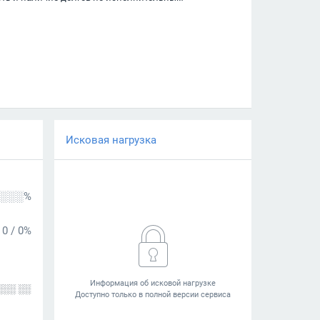
Исковая нагрузка
░░░%
0
/
0%
░░░ ░░