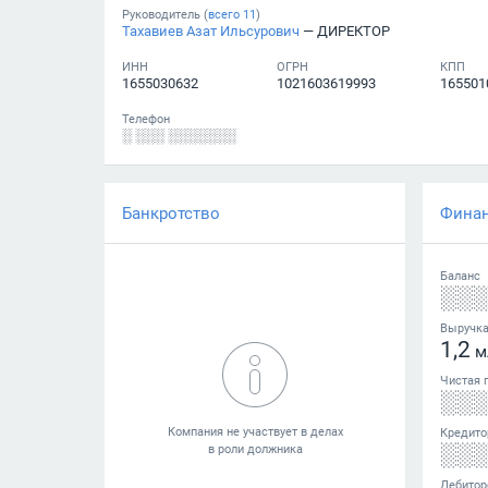
Руководитель (
всего
11
)
Тахавиев Азат Ильсурович
— ДИРЕКТОР
ИНН
ОГРН
КПП
1655030632
1021603619993
165501
Телефон
░ ░░░ ░░░░░░░
Банкротство
Фина
Баланс
░░
Выручк
1,2
м
Чистая 
░░
Кредито
░░
Дебитор