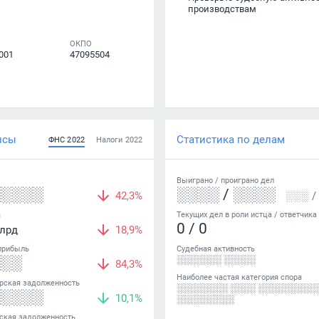
производствам
ОКПО
001
47095504
нсы
Статистика по делам
ФНС
2022
Налоги
2022
Выиграно /
проиграно
дел
░░░░░
░░░░
/
░░░░
42,3%
░░░
/
а
Текущих дел в роли истца / ответчика
0
/
0
лрд
18,9%
прибыль
Судебная активность
░░░
░░░░░░░ ░░░░░
84,3%
Наиболее частая категория спора
рская задолженность
░░░░░░░░ ░░░░ ░░░░░░░░░
░░░░░
10,1%
░░░░░░░░░
ская задолженность