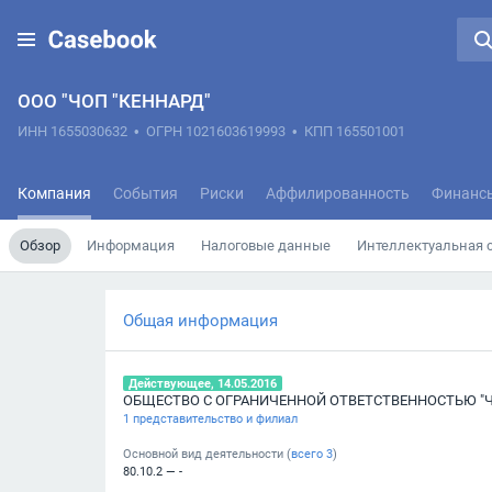
ООО "ЧОП "КЕННАРД"
ИНН 1655030632
•
ОГРН 1021603619993
•
КПП 165501001
Компания
События
Риски
Аффилированность
Финанс
Обзор
Информация
Налоговые данные
Интеллектуальная 
Общая информация
Действующее, 14.05.2016
1 представительство и филиал
Основной вид деятельности (
всего
3
)
80.10.2 — -