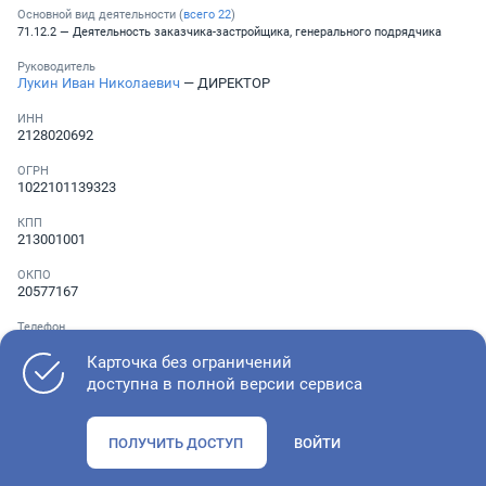
Основной вид деятельности (
всего
22
)
71.12.2 — Деятельность заказчика-застройщика, генерального подрядчика
Руководитель
Лукин Иван Николаевич
— ДИРЕКТОР
ИНН
2128020692
ОГРН
1022101139323
КПП
213001001
ОКПО
20577167
Телефон
░ ░░░ ░░░░░░░
Карточка без ограничений
доступна в полной версии сервиса
Как оценить состояние компании
ПОЛУЧИТЬ ДОСТУП
ВОЙТИ
Проверьте учредительные документы, адрес регистрации и