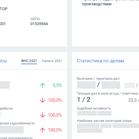
производствам
ТОР
ОКПО
001
01535944
нсы
Статистика по делам
ФНС
2021
Налоги
2021
Выиграно /
проиграно
дел
░░░
░░░░
/
░░░░
5,5%
░░░
/
а
Текущих дел в роли истца / ответчика
1
/
2
100,0%
33,3
прибыль
Судебная активность
░
░░░░░░░ ░░░░░
100,0%
Наиболее частая категория спора
рская задолженность
░░░░░░░░ ░░░░ ░░░░░░░░░
░░░░░░
100,0%
░░░░░░░░░
ская задолженность