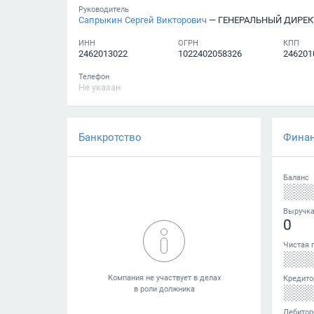
Руководитель
Сапрыкин Сергей Викторович
— ГЕНЕРАЛЬНЫЙ ДИРЕК
ИНН
ОГРН
КПП
2462013022
1022402058326
246201
Телефон
Не указан
Банкротство
Фина
Баланс
░░
Выручк
0
Чистая 
░░
Кредито
░░
Дебитор