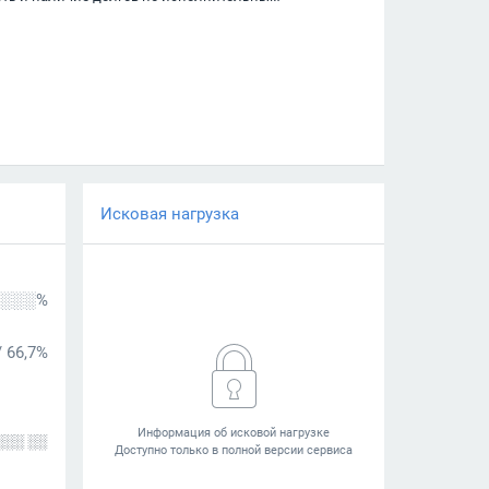
Исковая нагрузка
░░░%
/
66,7%
░░░ ░░