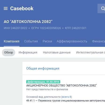
АО "АВТОКОЛОННА 2082"
ИНН 2462013022
•
ОГРН 1022402058326
•
КПП 246201001
Компания
События
Риски
Аффилированность
Финанс
Обзор
Информация
Налоговые данные
Интеллектуальная 
Общая информация
Действующее, 01.02.2016
АКЦИОНЕРНОЕ ОБЩЕСТВО "АВТОКОЛОННА 2082"
Нет представительств и филиалов
Основной вид деятельности (
всего
8
)
49.41.1 — Перевозка грузов специализированными автотрансп