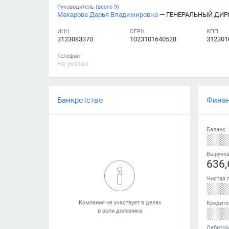
Руководитель (
всего
9
)
Макарова Дарья Владимировна
— ГЕНЕРАЛЬНЫЙ ДИР
ИНН
ОГРН
КПП
3123083370
1023101640528
312301
Телефон
Не указан
Банкротство
Фина
Баланс
░░
Выручк
636,
Чистая 
░░
Кредито
░░
Дебитор