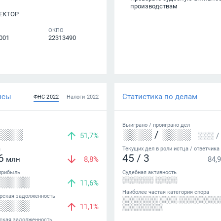
производствам
ЕКТОР
ОКПО
001
22313490
нсы
Статистика по делам
ФНС
2022
Налоги
2022
Выиграно /
проиграно
дел
░░░░
░░░░
/
░░░░
51,7%
░░░
/
а
Текущих дел в роли истца / ответчика
6
45
/
3
млн
8,8%
84,9
прибыль
Судебная активность
░░░░░
░░░░░░░ ░░░░░
11,6%
Наиболее частая категория спора
рская задолженность
░░░░░░░░ ░░░░ ░░░░░░░░░
░░░░░
11,1%
░░░░░░░░░
ская задолженность