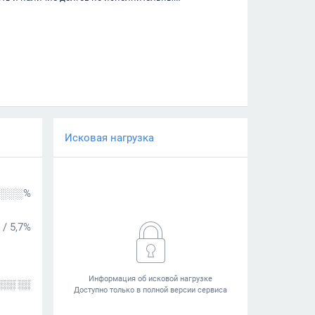
Исковая нагрузка
░░░%
/
5,7%
░░░ ░░