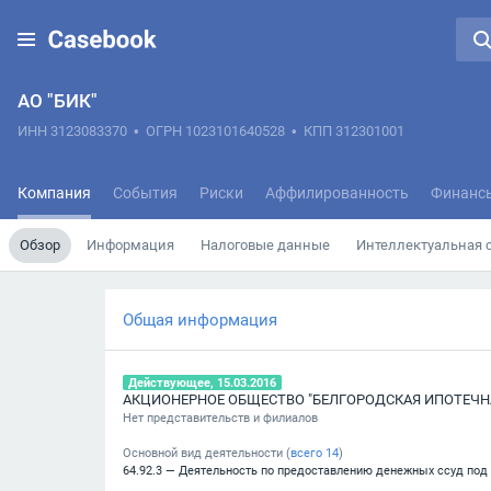
АО "БИК"
ИНН 3123083370
•
ОГРН 1023101640528
•
КПП 312301001
Компания
События
Риски
Аффилированность
Финанс
Обзор
Информация
Налоговые данные
Интеллектуальная 
Общая информация
Действующее, 15.03.2016
АКЦИОНЕРНОЕ ОБЩЕСТВО "БЕЛГОРОДСКАЯ ИПОТЕЧН
Нет представительств и филиалов
Основной вид деятельности (
всего
14
)
64.92.3 — Деятельность по предоставлению денежных ссуд под