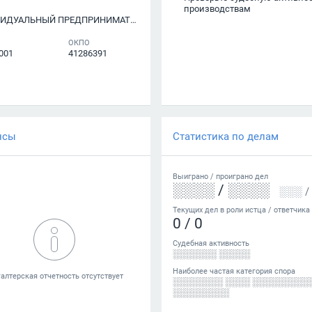
производствам
ИДУАЛЬНЫЙ ПРЕДПРИНИМАТЕЛЬ
ОКПО
001
41286391
нсы
Статистика по делам
Выиграно /
проиграно
дел
░░░░
/
░░░░
░░░
/
Текущих дел в роли истца / ответчика
0
/
0
Судебная активность
░░░░░░░ ░░░░░
Наиболее частая категория спора
░░░░░░░░ ░░░░ ░░░░░░░░░
░░░░░░░░░