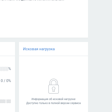
Исковая нагрузка
░░░%
0
/
0%
░░░ ░░