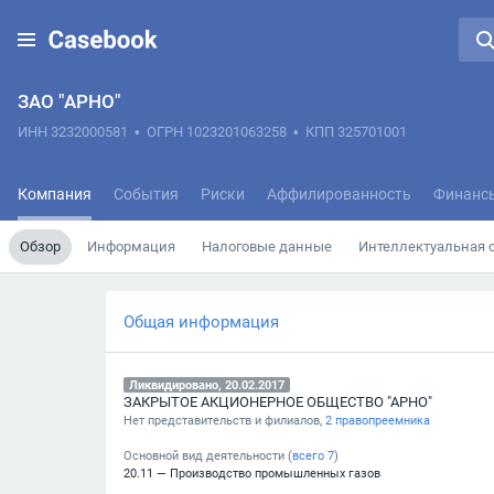
ЗАО "АРНО"
ИНН 3232000581
•
ОГРН 1023201063258
•
КПП 325701001
Компания
События
Риски
Аффилированность
Финанс
Обзор
Информация
Налоговые данные
Интеллектуальная 
Общая информация
Ликвидировано, 20.02.2017
ЗАКРЫТОЕ АКЦИОНЕРНОЕ ОБЩЕСТВО "АРНО"
Нет представительств и филиалов,
2 правопреемника
Основной вид деятельности (
всего
7
)
20.11 — Производство промышленных газов