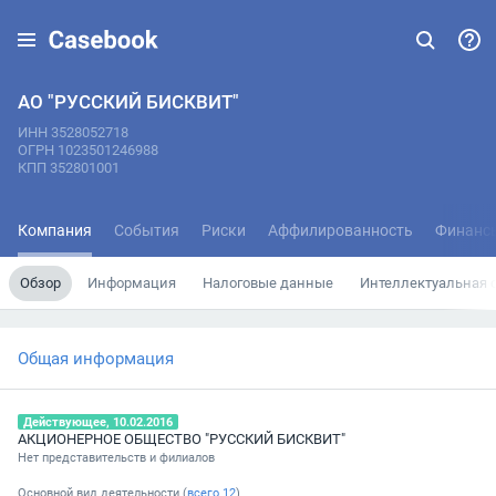
АО "РУССКИЙ БИСКВИТ"
ИНН 3528052718
ОГРН 1023501246988
КПП 352801001
Компания
События
Риски
Аффилированность
Финанс
Обзор
Информация
Налоговые данные
Интеллектуальная 
Общая информация
Действующее, 10.02.2016
АКЦИОНЕРНОЕ ОБЩЕСТВО "РУССКИЙ БИСКВИТ"
Нет представительств и филиалов
Основной вид деятельности (
всего
12
)