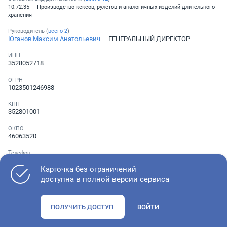
10.72.35 — Производство кексов, рулетов и аналогичных изделий длительного
хранения
Руководитель (
всего
2
)
Юганов Максим Анатольевич
— ГЕНЕРАЛЬНЫЙ ДИРЕКТОР
ИНН
3528052718
ОГРН
1023501246988
КПП
352801001
ОКПО
46063520
Телефон
Не указан
Карточка без ограничений
доступна в полной версии сервиса
Как оценить состояние компании
ПОЛУЧИТЬ ДОСТУП
ВОЙТИ
Проверьте учредительные документы, адрес регистрации и