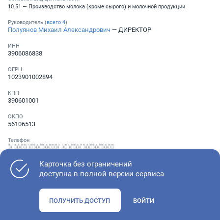
10.51 — Производство молока (кроме сырого) и молочной продукции
Руководитель (
всего
4
)
Полуянов Михаил Александрович
— ДИРЕКТОР
ИНН
3906086838
ОГРН
1023901002894
КПП
390601001
ОКПО
56106513
Телефон
░ ░░░ ░░░░░░░
,
░ ░░░ ░░░░░░░
Карточка без ограничений
доступна в полной версии сервиса
Как оценить состояние компании
ПОЛУЧИТЬ ДОСТУП
ВОЙТИ
Проверьте учредительные документы, адрес регистрации и
ОКВЭД