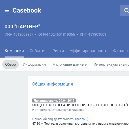
000 "ПАРТНЕР"
ИНН 4518003897
•
ОГРН 1024501819066
•
КПП 451801001
Компания
События
Риски
Аффилированность
Финанс
Обзор
Информация
Налоговые данные
Интеллектуальная 
Общая информация
Ликвидировано, 04.04.2019
ОБЩЕСТВО С ОГРАНИЧЕННОЙ ОТВЕТСТВЕННОСТЬЮ "П
Нет представительств и филиалов
Основной вид деятельности (
всего
2
)
47.30 — Торговля розничная моторным топливом в специализи