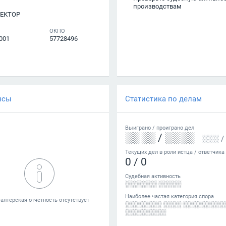
производствам
ЕКТОР
ОКПО
001
57728496
нсы
Статистика по делам
Выиграно /
проиграно
дел
░░░░
/
░░░░
░░░
/
Текущих дел в роли истца / ответчика
0
/
0
Судебная активность
░░░░░░░ ░░░░░
Наиболее частая категория спора
░░░░░░░░ ░░░░ ░░░░░░░░░
░░░░░░░░░