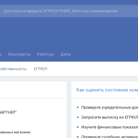
ы
Контракты
Реестры
Дела
собственность
ЕГРЮЛ
Как оценить состояние ко
Проверьте учредительные до
АРТНЕР"
Запросите выписку из ЕГРЮЛ
Изучите финансовые показат
рованных магазинах
Проверьте судебную активно