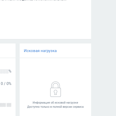
Исковая нагрузка
░░░%
0
/
0%
░░░ ░░