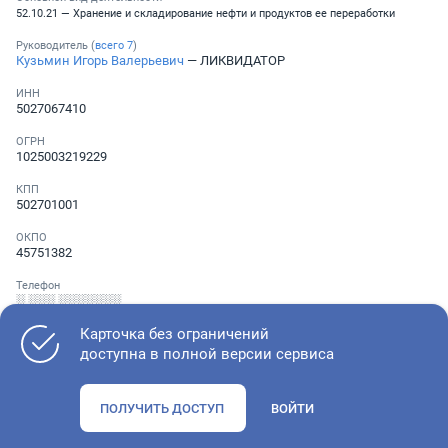
52.10.21 — Хранение и складирование нефти и продуктов ее переработки
Руководитель (
всего
7
)
Кузьмин Игорь Валерьевич
— ЛИКВИДАТОР
ИНН
5027067410
ОГРН
1025003219229
КПП
502701001
ОКПО
45751382
Телефон
░ ░░░ ░░░░░░░
Карточка без ограничений
доступна в полной версии сервиса
Как оценить состояние компании
ПОЛУЧИТЬ ДОСТУП
ВОЙТИ
Проверьте учредительные документы, адрес регистрации и
ОКВЭД