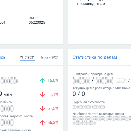
производствам
ОКПО
001
05220025
нсы
Статистика по делам
ФНС
2021
Налоги
2021
Выиграно /
проиграно
дел
░░░░░
░░░░
/
░░░░
16,0%
░░░
/
а
Текущих дел в роли истца / ответчика
9
0
/
0
млн
1,1%
прибыль
Судебная активность
░░░░
░░░░░░░ ░░░░░
51,5%
Наиболее частая категория спора
рская задолженность
░░░░░░░░ ░░░░ ░░░░░░░░░
░░░░
56,3%
░░░░░░░░░
ская задолженность