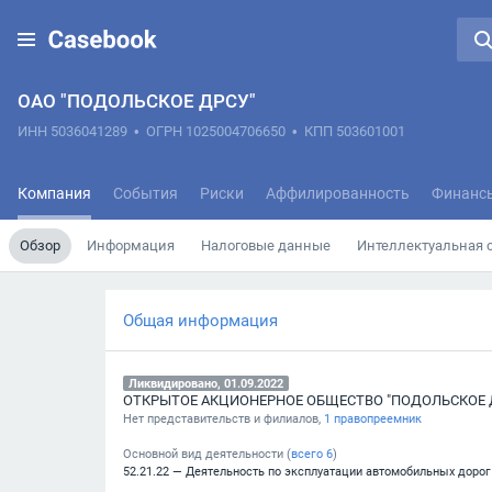
ОАО "ПОДОЛЬСКОЕ ДРСУ"
ИНН 5036041289
•
ОГРН 1025004706650
•
КПП 503601001
Компания
События
Риски
Аффилированность
Финанс
Обзор
Информация
Налоговые данные
Интеллектуальная 
Общая информация
Ликвидировано, 01.09.2022
Нет представительств и филиалов,
1 правопреемник
Основной вид деятельности (
всего
6
)
52.21.22 — Деятельность по эксплуатации автомобильных дорог