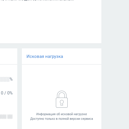
Исковая нагрузка
░░░%
0
/
0%
░░░ ░░