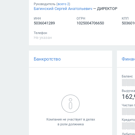
Руководитель (
всего
2
)
Багинский Сергей Анатольевич
— ДИРЕКТОР
ИНН
ОГРН
КПП
5036041289
1025004706650
503601
Телефон
Не указан
Банкротство
Фина
Баланс
░░
Выручк
162,
Чистая 
░░
Кредито
░░
Дебитор