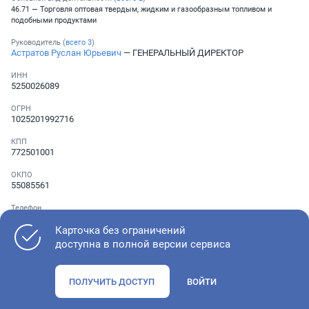
46.71 — Торговля оптовая твердым, жидким и газообразным топливом и
подобными продуктами
Руководитель (
всего
3
)
Астратов Руслан Юрьевич
— ГЕНЕРАЛЬНЫЙ ДИРЕКТОР
ИНН
5250026089
ОГРН
1025201992716
КПП
772501001
ОКПО
55085561
Телефон
Не указан
Карточка без ограничений
доступна в полной версии сервиса
Как оценить состояние компании
ПОЛУЧИТЬ ДОСТУП
ВОЙТИ
Проверьте учредительные документы, адрес регистрации и