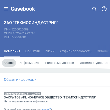
ЗАО "ТЕХМОСИНДУСТРИЯ"
ИНН 5250026089
ОГРН 1025201992716
КПП 772501001
Компания
События
Риски
Аффилированность
Финанс
Обзор
Информация
Налоговые данные
Интеллектуальная 
Общая информация
Ликвидировано, 31.10.2016
ЗАКРЫТОЕ АКЦИОНЕРНОЕ ОБЩЕСТВО "ТЕХМОСИНДУСТРИЯ"
Нет представительств и филиалов
Основной вид деятельности (
всего
2
)