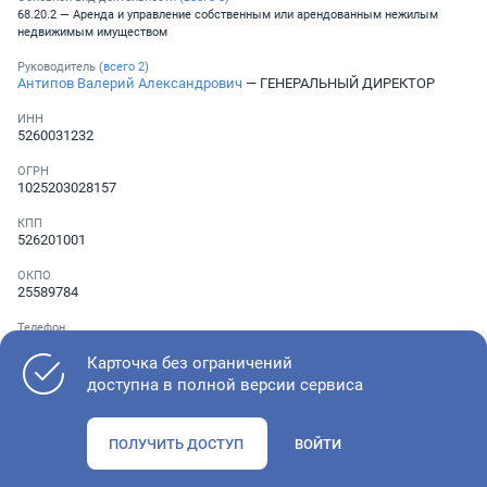
68.20.2 — Аренда и управление собственным или арендованным нежилым
недвижимым имуществом
Руководитель (
всего
2
)
Антипов Валерий Александрович
— ГЕНЕРАЛЬНЫЙ ДИРЕКТОР
ИНН
5260031232
ОГРН
1025203028157
КПП
526201001
ОКПО
25589784
Телефон
░ ░░░ ░░░░░░░
Карточка без ограничений
доступна в полной версии сервиса
Как оценить состояние компании
ПОЛУЧИТЬ ДОСТУП
ВОЙТИ
Проверьте учредительные документы, адрес регистрации и