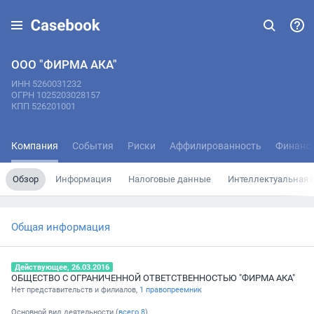
ООО "ФИРМА АКА"
ИНН 5260031232
ОГРН 1025203028157
КПП 526201001
Компания
События
Риски
Аффилированность
Финанс
Обзор
Информация
Налоговые данные
Интеллектуальная 
Общая информация
Действующее, 26.03.2016
ОБЩЕСТВО С ОГРАНИЧЕННОЙ ОТВЕТСТВЕННОСТЬЮ "ФИРМА АКА"
Нет представительств и филиалов,
1 правопреемник
Основной вид деятельности (
всего
8
)