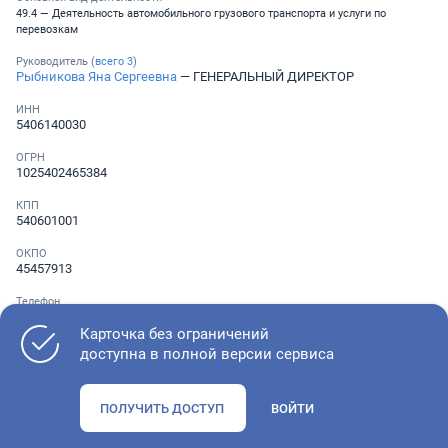
49.4 — Деятельность автомобильного грузового транспорта и услуги по
перевозкам
Руководитель (
всего
3
)
Рыбникова Яна Сергеевна
— ГЕНЕРАЛЬНЫЙ ДИРЕКТОР
ИНН
5406140030
ОГРН
1025402465384
КПП
540601001
ОКПО
45457913
Телефон
░ ░░░ ░░░░░░░
Карточка без ограничений
доступна в полной версии сервиса
Как оценить состояние компании
ПОЛУЧИТЬ ДОСТУП
ВОЙТИ
Проверьте учредительные документы, адрес регистрации и