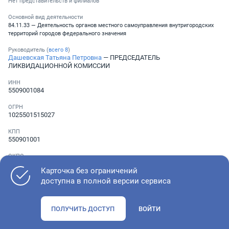
Нет представительств и филиалов
Основной вид деятельности
84.11.33 — Деятельность органов местного самоуправления внутригородских
территорий городов федерального значения
Руководитель (
всего
8
)
Дашевская Татьяна Петровна
— ПРЕДСЕДАТЕЛЬ
ЛИКВИДАЦИОННОЙ КОМИССИИ
ИНН
5509001084
ОГРН
1025501515027
КПП
550901001
ОКПО
23688074
Карточка без ограничений
доступна в полной версии сервиса
Телефон
Не указан
ПОЛУЧИТЬ ДОСТУП
ВОЙТИ
Как оценить состояние компании