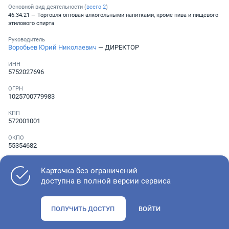
Основной вид деятельности (
всего
2
)
46.34.21 — Торговля оптовая алкогольными напитками, кроме пива и пищевого
этилового спирта
Руководитель
Воробьев Юрий Николаевич
— ДИРЕКТОР
ИНН
5752027696
ОГРН
1025700779983
КПП
572001001
ОКПО
55354682
Телефон
░ ░░░ ░░░░░░░
Карточка без ограничений
доступна в полной версии сервиса
Как оценить состояние компании
ПОЛУЧИТЬ ДОСТУП
ВОЙТИ