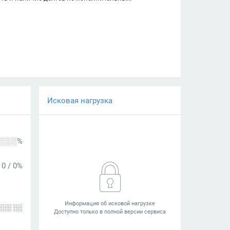
Исковая нагрузка
░░░%
0
/
0%
░░░ ░░