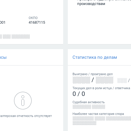
производствам
ОКПО
001
41687115
░ ░░░ ░░░░░░░
нсы
Статистика по делам
Выиграно /
проиграно
дел
░░░░
/
░░░░
░░░
/
Текущих дел в роли истца / ответчика
0
/
0
Судебная активность
░░░░░░░ ░░░░░
Наиболее частая категория спора
░░░░░░░░ ░░░░ ░░░░░░░░░
░░░░░░░░░