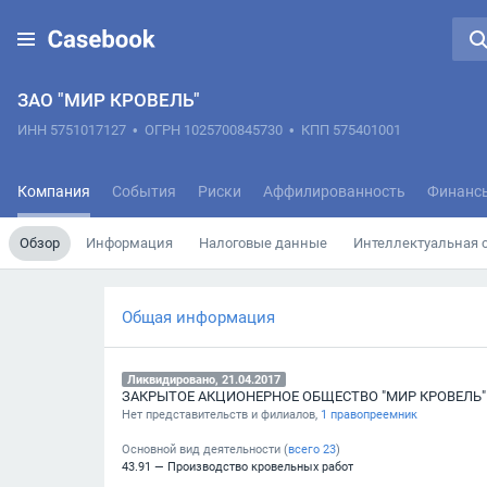
ЗАО "МИР КРОВЕЛЬ"
ИНН 5751017127
•
ОГРН 1025700845730
•
КПП 575401001
Компания
События
Риски
Аффилированность
Финанс
Обзор
Информация
Налоговые данные
Интеллектуальная 
Общая информация
Ликвидировано, 21.04.2017
ЗАКРЫТОЕ АКЦИОНЕРНОЕ ОБЩЕСТВО "МИР КРОВЕЛЬ"
Нет представительств и филиалов,
1 правопреемник
Основной вид деятельности (
всего
23
)
43.91 — Производство кровельных работ