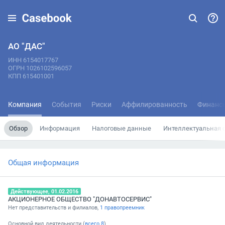
АО "ДАС"
ИНН 6154017767
ОГРН 1026102596057
КПП 615401001
Компания
События
Риски
Аффилированность
Финанс
Обзор
Информация
Налоговые данные
Интеллектуальная 
Общая информация
Действующее, 01.02.2016
АКЦИОНЕРНОЕ ОБЩЕСТВО "ДОНАВТОСЕРВИС"
Нет представительств и филиалов,
1 правопреемник
Основной вид деятельности (
всего
8
)