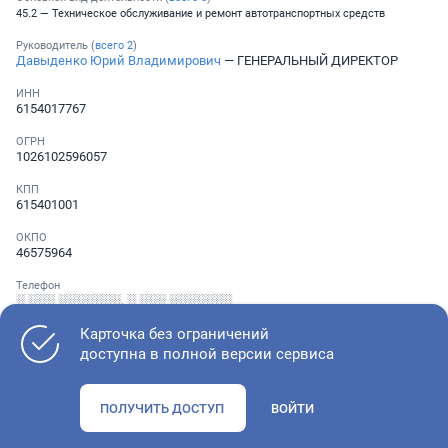
45.2 — Техническое обслуживание и ремонт автотранспортных средств
Руководитель (
всего
2
)
Давыденко Юрий Владимирович
— ГЕНЕРАЛЬНЫЙ ДИРЕКТОР
ИНН
6154017767
ОГРН
1026102596057
КПП
615401001
ОКПО
46575964
Телефон
░ ░░░ ░░░░░░░
,
░ ░░░ ░░░░░░░
Карточка без ограничений
доступна в полной версии сервиса
Как оценить состояние компании
ПОЛУЧИТЬ ДОСТУП
ВОЙТИ
Проверьте учредительные документы, адрес регистрации и
ОКВЭД