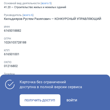
Основной вид деятельности (
всего
5
)
41.20 — Строительство жилых и нежилых зданий
Руководитель (
всего
6
)
Кильдияров Рустем Разяпович
— КОНКУРСНЫЙ УПРАВЛЯЮЩИЙ
ИНН
6165018882
ОГРН
1026103728188
КПП
616501001
ОКПО
01216802
Телефон
Не указан
Карточка без ограничений
доступна в полной версии сервиса
Как оценить состояние компании
ПОЛУЧИТЬ ДОСТУП
ВОЙТИ
Проверьте учредительные документы, адрес регистрации и