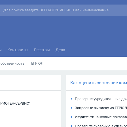
ы
Контракты
Реестры
Дела
собственность
ЕГРЮЛ
Как оценить состояние ко
Проверьте учредительные до
РИОГЕН-СЕРВИС"
Запросите выписку из ЕГРЮЛ
Изучите финансовые показат
Проверьте судебную активно