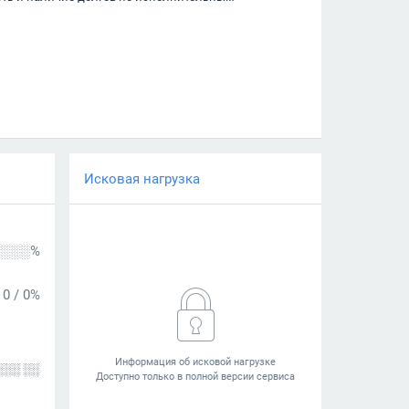
Исковая нагрузка
░░░%
0
/
0%
░░░ ░░