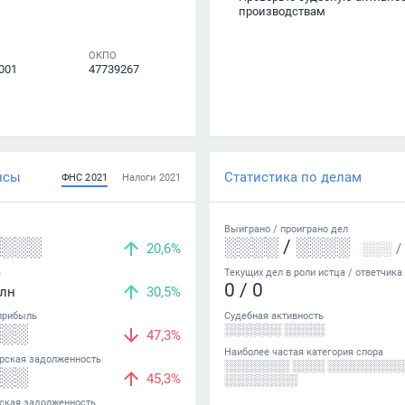
производствам
ОКПО
001
47739267
нсы
Статистика по делам
ФНС
2021
Налоги
2021
Выиграно /
проиграно
дел
░░░░
░░░░
/
░░░░
20,6%
░░░
/
а
Текущих дел в роли истца / ответчика
0
/
0
лн
30,5%
прибыль
Судебная активность
░░░
░░░░░░░ ░░░░░
47,3%
Наиболее частая категория спора
рская задолженность
░░░░░░░░ ░░░░ ░░░░░░░░░
░░░
45,3%
░░░░░░░░░
ская задолженность