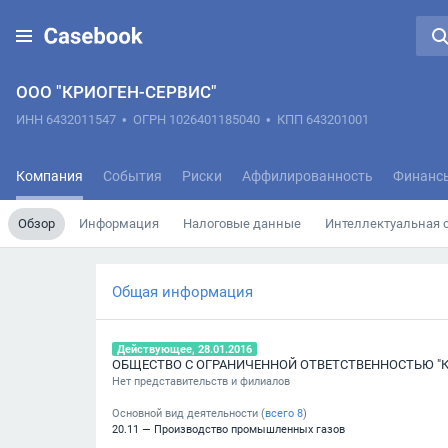
ООО "КРИОГЕН-СЕРВИС"
ИНН 6432011547
•
ОГРН 1026401185040
•
КПП 643201001
Компания
События
Риски
Аффилированность
Финанс
Обзор
Информация
Налоговые данные
Интеллектуальная 
Общая информация
Действующее, 28.01.2016
ОБЩЕСТВО С ОГРАНИЧЕННОЙ ОТВЕТСТВЕННОСТЬЮ "К
Нет представительств и филиалов
Основной вид деятельности (
всего
8
)
20.11 — Производство промышленных газов