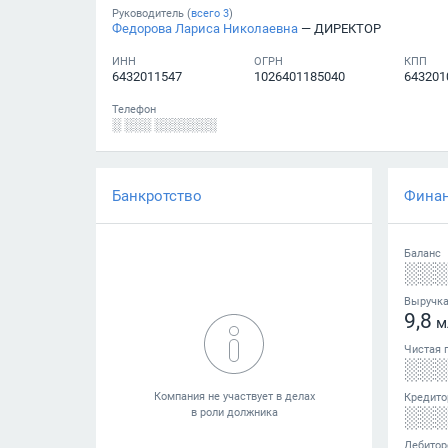
Руководитель (
всего
3
)
Федорова Лариса Николаевна
— ДИРЕКТОР
ИНН
ОГРН
КПП
6432011547
1026401185040
643201
Телефон
░ ░░░ ░░░░░░░
Банкротство
Фина
Баланс
░░
Выручк
9,8
м
Чистая 
░░
Кредито
░░
Дебитор