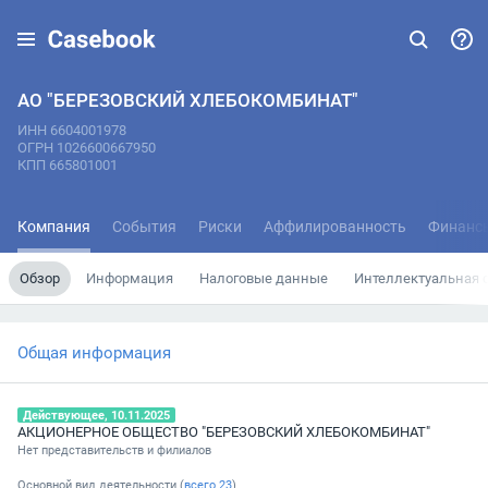
АО "БЕРЕЗОВСКИЙ ХЛЕБОКОМБИНАТ"
ИНН 6604001978
ОГРН 1026600667950
КПП 665801001
Компания
События
Риски
Аффилированность
Финанс
Обзор
Информация
Налоговые данные
Интеллектуальная 
Общая информация
Действующее, 10.11.2025
АКЦИОНЕРНОЕ ОБЩЕСТВО "БЕРЕЗОВСКИЙ ХЛЕБОКОМБИНАТ"
Нет представительств и филиалов
Основной вид деятельности (
всего
23
)