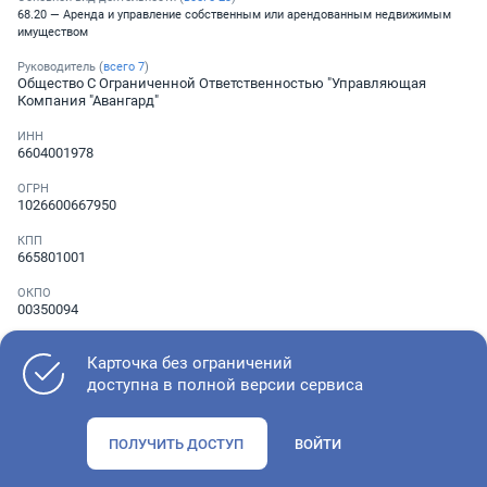
68.20 — Аренда и управление собственным или арендованным недвижимым
имуществом
Руководитель (
всего
7
)
Общество С Ограниченной Ответственностью "Управляющая
Компания "Авангард"
ИНН
6604001978
ОГРН
1026600667950
КПП
665801001
ОКПО
00350094
Телефон
Не указан
Карточка без ограничений
доступна в полной версии сервиса
Как оценить состояние компании
ПОЛУЧИТЬ ДОСТУП
ВОЙТИ