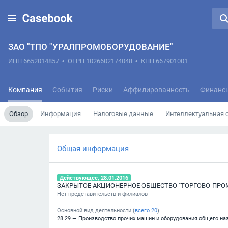
ЗАО "ТПО "УРАЛПРОМОБОРУДОВАНИЕ"
ИНН 6652014857
•
ОГРН 1026602174048
•
КПП 667901001
Компания
События
Риски
Аффилированность
Финанс
Обзор
Информация
Налоговые данные
Интеллектуальная 
Общая информация
Действующее, 28.01.2016
Нет представительств и филиалов
Основной вид деятельности (
всего
20
)