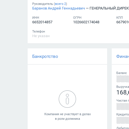
Руководитель (
всего
2
)
Баранов Андрей Геннадьевич
— ГЕНЕРАЛЬНЫЙ ДИРЕК
ИНН
ОГРН
КПП
6652014857
1026602174048
667901
Телефон
Не указан
Банкротство
Фина
Баланс
░░
Выручк
168,
Чистая 
░░
Кредито
░░
Дебитор