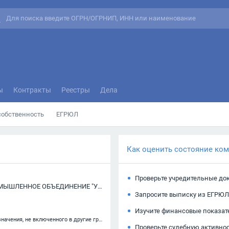
ы
Контракты
Реестры
Дела
собственность
ЕГРЮЛ
Как оценить состояние ко
Проверьте учредительные до
ЗАКРЫТОЕ АКЦИОНЕРНОЕ ОБЩЕСТВО "ТОРГОВО-ПРОМЫШЛЕННОЕ ОБЪЕДИНЕНИЕ "УРАЛПРОМОБОРУДОВАНИЕ"
Запросите выписку из ЕГРЮЛ
Изучите финансовые показат
28.29 — Производство прочих машин и оборудования общего назначения, не включенного в другие группировки
Проверьте судебную активно