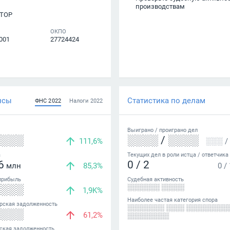
производствам
ТОР
ОКПО
001
27724424
нсы
Статистика по делам
ФНС
2022
Налоги
2022
Выиграно /
проиграно
дел
░░░░
░░░░
/
░░░░
111,6%
░░░
/
а
Текущих дел в роли истца / ответчика
6
0
/
2
млн
85,3%
0
/
прибыль
Судебная активность
░░░░
░░░░░░░ ░░░░░
1,9K%
Наиболее частая категория спора
рская задолженность
░░░░░░░░ ░░░░ ░░░░░░░░░
░░░░
61,2%
░░░░░░░░░
ская задолженность