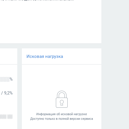
Исковая нагрузка
░░░%
/
9,2%
░░░ ░░