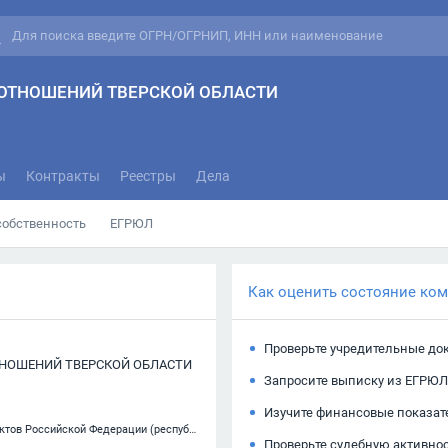
ОТНОШЕНИЙ ТВЕРСКОЙ ОБЛАСТИ
ы
Контракты
Реестры
Дела
собственность
ЕГРЮЛ
Как оценить состояние ко
Проверьте учредительные до
НОШЕНИЙ ТВЕРСКОЙ ОБЛАСТИ
Запросите выписку из ЕГРЮЛ
Изучите финансовые показат
84.11.21 — Деятельность органов государственной власти субъектов Российской Федерации (республик, краев, областей), кроме судебной власти, представительств исполнительных органов государственной власти субъектов Российской Федерации при Президенте Российской Федерац
Проверьте судебную активно