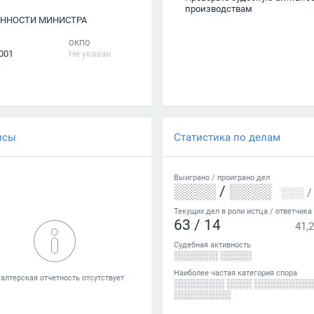
производствам
ННОСТИ МИНИСТРА
ОКПО
001
Не указан
нсы
Статистика по делам
Выиграно /
проиграно
дел
░░░░
/
░░░░
░░░
/
Текущих дел в роли истца / ответчика
63
/
14
41,2
Судебная активность
░░░░░░░ ░░░░░
Наиболее частая категория спора
░░░░░░░░ ░░░░ ░░░░░░░░░
░░░░░░░░░