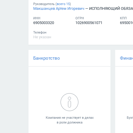
Руководитель (
всего
15
)
Макшанцев Артем Игоревич
— ИСПОЛНЯЮЩИЙ ОБЯЗА
ИНН
ОГРН
КПП
6905003320
1026900561071
695001
Телефон
Не указан
Банкротство
Фина