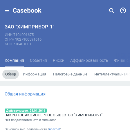
ЗАО "ХИМПРИБОР-1"
ИНН 7104001675
ОГРН 1027100591616
КПП 710401001
Компания
События
Риски
Аффилированность
Финанс
Обзор
Информация
Налоговые данные
Интеллектуальная 
Общая информация
Действующее, 28.01.2016
ЗАКРЫТОЕ АКЦИОНЕРНОЕ ОБЩЕСТВО "ХИМПРИБОР-1"
Нет представительств и филиалов
Основной вид деятельности (
всего
8
)