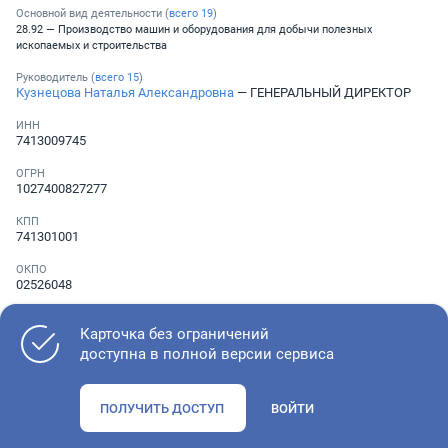
Основной вид деятельности (
всего
19
)
28.92 — Производство машин и оборудования для добычи полезных
ископаемых и строительства
Руководитель (
всего
15
)
Кузнецова Наталья Александровна
— ГЕНЕРАЛЬНЫЙ ДИРЕКТОР
ИНН
7413009745
ОГРН
1027400827277
КПП
741301001
ОКПО
02526048
Телефон
Не указан
Карточка без ограничений
доступна в полной версии сервиса
Как оценить состояние компании
ПОЛУЧИТЬ ДОСТУП
ВОЙТИ