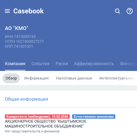
АО "КМО"
ИНН 7413009745
ОГРН 1027400827277
КПП 741301001
Компания
События
Риски
Аффилированность
Финанс
Обзор
Информация
Налоговые данные
Интеллектуальная 
Общая информация
Банкротится (наблюдение), 10.02.2026
Естественная монополия
АКЦИОНЕРНОЕ ОБЩЕСТВО "КЫШТЫМСКОЕ
МАШИНОСТРОИТЕЛЬНОЕ ОБЪЕДИНЕНИЕ"
Нет представительств и филиалов