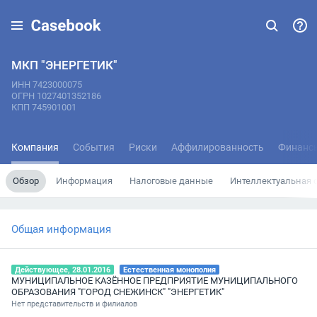
МКП "ЭНЕРГЕТИК"
ИНН 7423000075
ОГРН 1027401352186
КПП 745901001
Компания
События
Риски
Аффилированность
Финанс
Обзор
Информация
Налоговые данные
Интеллектуальная 
Общая информация
Действующее, 28.01.2016
Естественная монополия
МУНИЦИПАЛЬНОЕ КАЗЁННОЕ ПРЕДПРИЯТИЕ МУНИЦИПАЛЬНОГО
ОБРАЗОВАНИЯ "ГОРОД СНЕЖИНСК" "ЭНЕРГЕТИК"
Нет представительств и филиалов