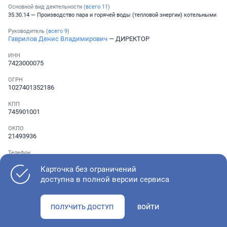
Основной вид деятельности (
всего
11
)
35.30.14 — Производство пара и горячей воды (тепловой энергии) котельными
Руководитель (
всего
9
)
Гаврилов Денис Владимирович
— ДИРЕКТОР
ИНН
7423000075
ОГРН
1027401352186
КПП
745901001
ОКПО
21493936
Телефон
Не указан
Карточка без ограничений
доступна в полной версии сервиса
Как оценить состояние компании
ПОЛУЧИТЬ ДОСТУП
ВОЙТИ
Проверьте учредительные документы, адрес регистрации и