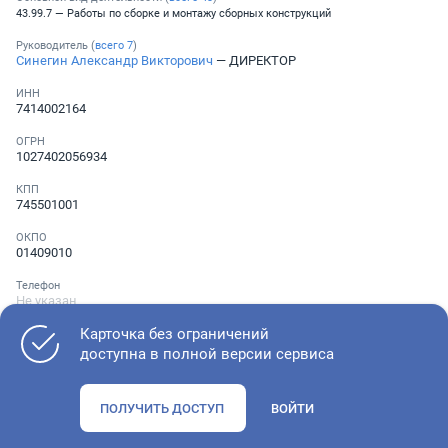
43.99.7 — Работы по сборке и монтажу сборных конструкций
Руководитель (
всего
7
)
Синегин Александр Викторович
— ДИРЕКТОР
ИНН
7414002164
ОГРН
1027402056934
КПП
745501001
ОКПО
01409010
Телефон
Не указан
Карточка без ограничений
доступна в полной версии сервиса
Как оценить состояние компании
ПОЛУЧИТЬ ДОСТУП
ВОЙТИ
Проверьте учредительные документы, адрес регистрации и
ОКВЭД