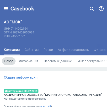
АО "МСК"
ИНН 7414002164
ОГРН 1027402056934
КПП 745501001
Компания
События
Риски
Аффилированность
Финанс
Обзор
Информация
Налоговые данные
Интеллектуальная 
Общая информация
Действующее, 05.02.2016
АКЦИОНЕРНОЕ ОБЩЕСТВО "МАГНИТОГОРСКСТАЛЬКОНСТРУКЦИЯ"
Нет представительств и филиалов
Основной вид деятельности (
всего
43
)