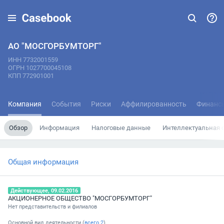
АО "МОСГОРБУМТОРГ"
ИНН 7732001559
ОГРН 1027700045108
КПП 772901001
Компания
События
Риски
Аффилированность
Финанс
Обзор
Информация
Налоговые данные
Интеллектуальная 
Общая информация
Действующее, 09.02.2016
АКЦИОНЕРНОЕ ОБЩЕСТВО "МОСГОРБУМТОРГ"
Нет представительств и филиалов
Основной вид деятельности (
всего
2
)