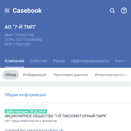
АО "7-Й ТМП"
ИНН 7703037783
ОГРН 1027700089460
КПП 770301001
Компания
События
Риски
Аффилированность
Финанс
Обзор
Информация
Налоговые данные
Интеллектуальная 
Общая информация
Действующее, 05.02.2016
АКЦИОНЕРНОЕ ОБЩЕСТВО "7-Й ТАКСОМОТОРНЫЙ ПАРК"
Нет представительств и филиалов
Основной вид деятельности (
всего
14
)