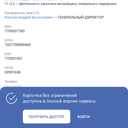
71.12.2 — Деятельность заказчика-застройщика, генерального подрядчика
Руководитель (
всего
6
)
Козлов Андрей Васильевич
— ГЕНЕРАЛЬНЫЙ ДИРЕКТОР
ИНН
7703037783
ОГРН
1027700089460
КПП
770301001
ОКПО
03991636
Телефон
Не указан
Карточка без ограничений
доступна в полной версии сервиса
Как оценить состояние компании
ПОЛУЧИТЬ ДОСТУП
ВОЙТИ
Проверьте учредительные документы, адрес регистрации и
ОКВЭД