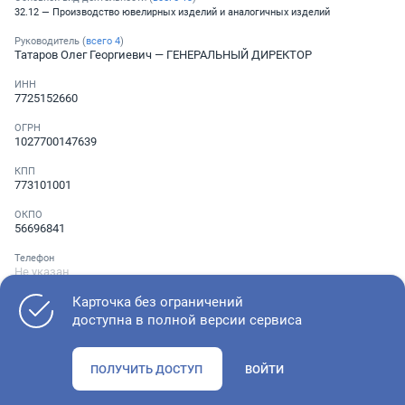
32.12 — Производство ювелирных изделий и аналогичных изделий
Руководитель (
всего
4
)
Татаров Олег Георгиевич
— ГЕНЕРАЛЬНЫЙ ДИРЕКТОР
ИНН
7725152660
ОГРН
1027700147639
КПП
773101001
ОКПО
56696841
Телефон
Не указан
Карточка без ограничений
доступна в полной версии сервиса
Как оценить состояние компании
ПОЛУЧИТЬ ДОСТУП
ВОЙТИ
Проверьте учредительные документы, адрес регистрации и
ОКВЭД