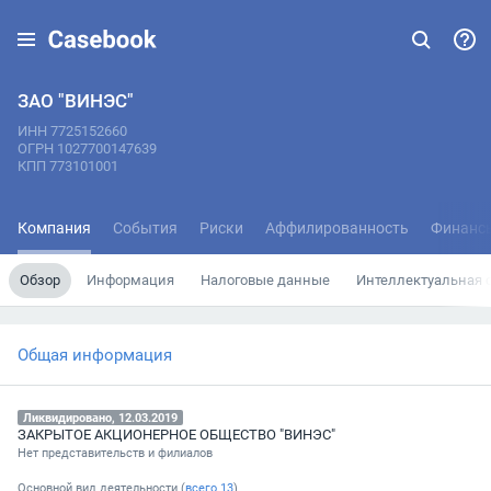
ЗАО "ВИНЭС"
ИНН 7725152660
ОГРН 1027700147639
КПП 773101001
Компания
События
Риски
Аффилированность
Финанс
Обзор
Информация
Налоговые данные
Интеллектуальная 
Общая информация
Ликвидировано, 12.03.2019
ЗАКРЫТОЕ АКЦИОНЕРНОЕ ОБЩЕСТВО "ВИНЭС"
Нет представительств и филиалов
Основной вид деятельности (
всего
13
)