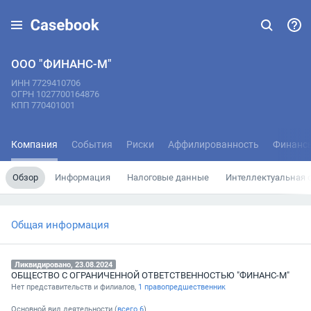
ООО "ФИНАНС-М"
ИНН 7729410706
ОГРН 1027700164876
КПП 770401001
Компания
События
Риски
Аффилированность
Финанс
Обзор
Информация
Налоговые данные
Интеллектуальная 
Общая информация
Ликвидировано, 23.08.2024
ОБЩЕСТВО С ОГРАНИЧЕННОЙ ОТВЕТСТВЕННОСТЬЮ "ФИНАНС-М"
Нет представительств и филиалов,
1 правопредшественник
Основной вид деятельности (
всего
6
)