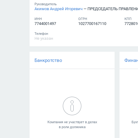
Руководитель
Акимов Андрей Игоревич
— ПРЕДСЕДАТЕЛЬ ПРАВЛЕН
ИНН
ОГРН
КПП
7744001497
1027700167110
772801
Телефон
Не указан
Банкротство
Фина