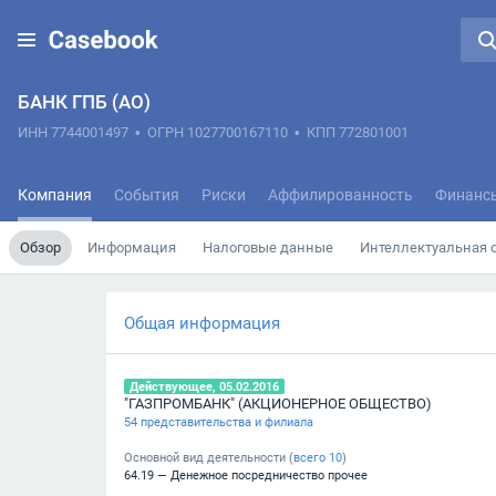
БАНК ГПБ (АО)
ИНН 7744001497
•
ОГРН 1027700167110
•
КПП 772801001
Компания
События
Риски
Аффилированность
Финанс
Обзор
Информация
Налоговые данные
Интеллектуальная 
Общая информация
Действующее, 05.02.2016
"ГАЗПРОМБАНК" (АКЦИОНЕРНОЕ ОБЩЕСТВО)
54 представительства и филиала
Основной вид деятельности (
всего
10
)
64.19 — Денежное посредничество прочее