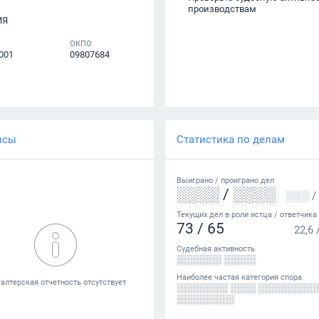
производствам
ИЯ
ОКПО
001
09807684
нсы
Статистика по делам
Выиграно /
проиграно
дел
░░░░
/
░░░░
░░░
/
Текущих дел в роли истца / ответчика
73
/
65
22,6
Судебная активность
░░░░░░░ ░░░░░
Наиболее частая категория спора
░░░░░░░░ ░░░░ ░░░░░░░░░
░░░░░░░░░