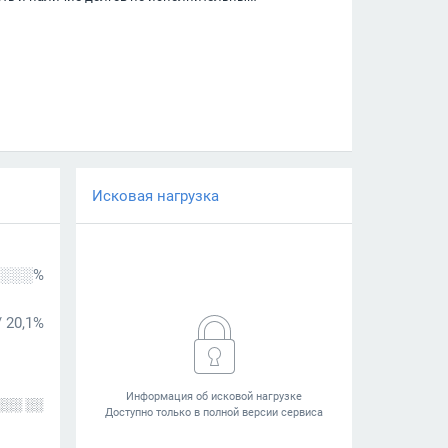
Исковая нагрузка
░░░%
/
20,1%
░░░ ░░