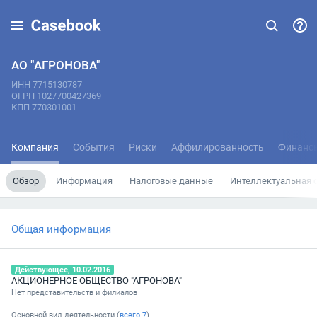
АО "АГРОНОВА"
ИНН 7715130787
ОГРН 1027700427369
КПП 770301001
Компания
События
Риски
Аффилированность
Финанс
Обзор
Информация
Налоговые данные
Интеллектуальная 
Общая информация
Действующее, 10.02.2016
АКЦИОНЕРНОЕ ОБЩЕСТВО "АГРОНОВА"
Нет представительств и филиалов
Основной вид деятельности (
всего
7
)