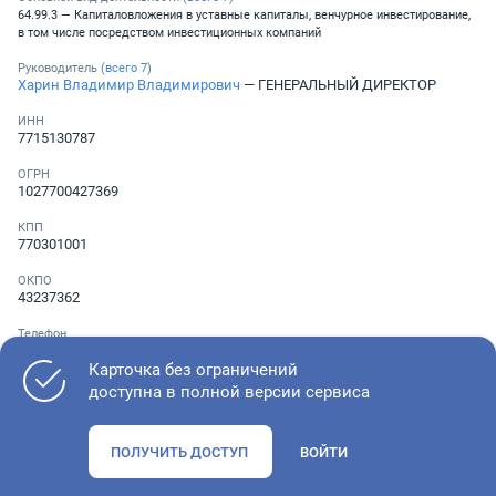
64.99.3 — Капиталовложения в уставные капиталы, венчурное инвестирование,
в том числе посредством инвестиционных компаний
Руководитель (
всего
7
)
Харин Владимир Владимирович
— ГЕНЕРАЛЬНЫЙ ДИРЕКТОР
ИНН
7715130787
ОГРН
1027700427369
КПП
770301001
ОКПО
43237362
Телефон
Не указан
Карточка без ограничений
доступна в полной версии сервиса
Как оценить состояние компании
ПОЛУЧИТЬ ДОСТУП
ВОЙТИ
Проверьте учредительные документы, адрес регистрации и