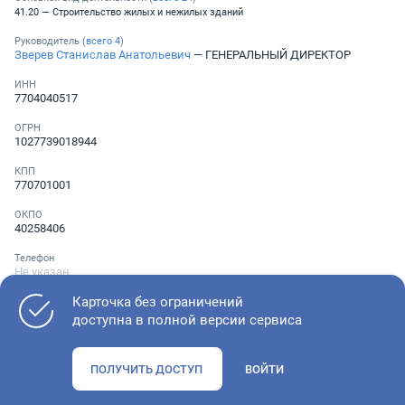
41.20 — Строительство жилых и нежилых зданий
Руководитель (
всего
4
)
Зверев Станислав Анатольевич
— ГЕНЕРАЛЬНЫЙ ДИРЕКТОР
ИНН
7704040517
ОГРН
1027739018944
КПП
770701001
ОКПО
40258406
Телефон
Не указан
Карточка без ограничений
доступна в полной версии сервиса
Как оценить состояние компании
ПОЛУЧИТЬ ДОСТУП
ВОЙТИ
Проверьте учредительные документы, адрес регистрации и
ОКВЭД