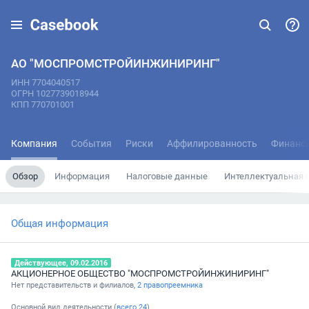
АО "МОСПРОМСТРОЙИНЖИНИРИНГ"
ИНН 7704040517
ОГРН 1027739018944
КПП 770701001
Компания
События
Риски
Аффилированность
Финанс
Обзор
Информация
Налоговые данные
Интеллектуальная 
Общая информация
Действующее, 09.02.2016
АКЦИОНЕРНОЕ ОБЩЕСТВО "МОСПРОМСТРОЙИНЖИНИРИНГ"
Нет представительств и филиалов,
2 правопреемника
Основной вид деятельности (
всего
24
)