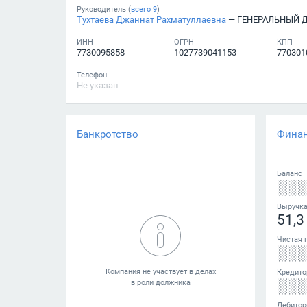
Руководитель (
всего
9
)
Тухтаева Джаннат Рахматуллаевна
— ГЕНЕРАЛЬНЫЙ 
ИНН
ОГРН
КПП
7730095858
1027739041153
770301
Телефон
Не указан
Банкротство
Фина
Баланс
░░
Выручк
51,3
Чистая 
░░
Кредито
░░
Дебитор