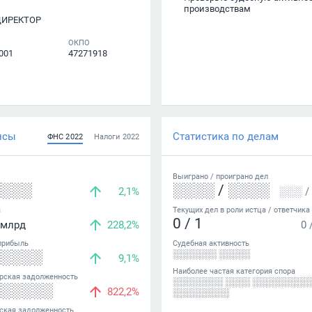
производствам
ДИРЕКТОР
ОКПО
001
47271918
нсы
Статистика по делам
ФНС
2022
Налоги
2022
Выиграно /
проиграно
дел
░░░░
░░░░
/
░░░░
2,1%
░░░
/
а
Текущих дел в роли истца / ответчика
0
/
1
млрд
228,2%
0
прибыль
Судебная активность
░░░░░
░░░░░░░ ░░░░░
9,1%
Наиболее частая категория спора
рская задолженность
░░░░░░░░ ░░░░ ░░░░░░░░░
░░░░░░
822,2%
░░░░░░░░░
ская задолженность