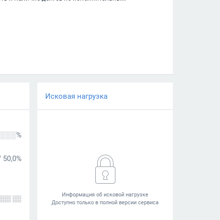
Исковая нагрузка
░░░%
/
50,0%
░░░ ░░