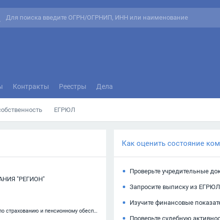
ы
Контракты
Реестры
Дела
собственность
ЕГРЮЛ
Как оценить состояние ко
Проверьте учредительные до
НИЯ "РЕГИОН"
Запросите выписку из ЕГРЮЛ
Изучите финансовые показат
64.99 — Предоставление прочих финансовых услуг, кроме услуг по страхованию и пенсионному обеспечению, не включенных в другие группировки
Проверьте судебную активно