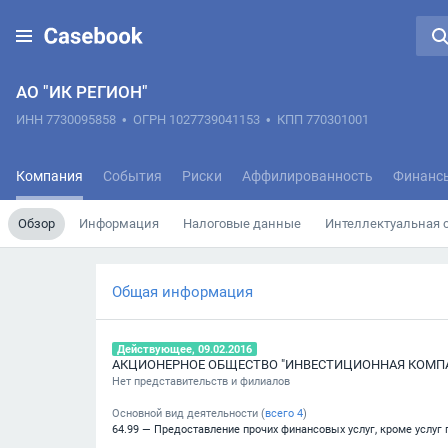
АО "ИК РЕГИОН"
ИНН 7730095858
•
ОГРН 1027739041153
•
КПП 770301001
Компания
События
Риски
Аффилированность
Финанс
Обзор
Информация
Налоговые данные
Интеллектуальная 
Общая информация
Действующее, 09.02.2016
АКЦИОНЕРНОЕ ОБЩЕСТВО "ИНВЕСТИЦИОННАЯ КОМПА
Нет представительств и филиалов
Основной вид деятельности (
всего
4
)