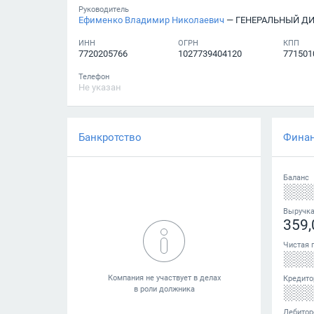
Руководитель
Ефименко Владимир Николаевич
— ГЕНЕРАЛЬНЫЙ Д
ИНН
ОГРН
КПП
7720205766
1027739404120
771501
Телефон
Не указан
Банкротство
Фина
Баланс
░░
Выручк
359,
Чистая 
░░
Кредито
░░
Дебитор