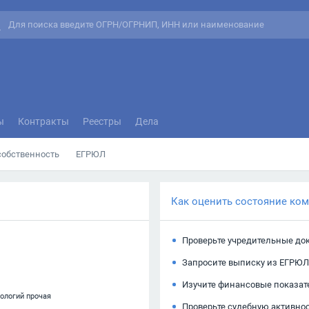
ы
Контракты
Реестры
Дела
собственность
ЕГРЮЛ
Как оценить состояние ко
Проверьте учредительные до
Запросите выписку из ЕГРЮЛ
Изучите финансовые показат
нологий прочая
Проверьте судебную активно