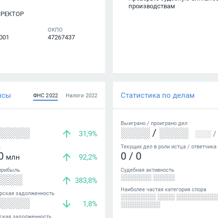
производствам
ИРЕКТОР
ОКПО
001
47267437
нсы
Статистика по делам
ФНС
2022
Налоги
2022
Выиграно /
проиграно
дел
░░░░░
░░░░
/
░░░░
31,9%
░░░
/
а
Текущих дел в роли истца / ответчика
0
0
/
0
млн
92,2%
прибыль
Судебная активность
░░░░
░░░░░░░ ░░░░░
383,8%
Наиболее частая категория спора
рская задолженность
░░░░░░░░ ░░░░ ░░░░░░░░░
░░░░░
1,8%
░░░░░░░░░
ская задолженность