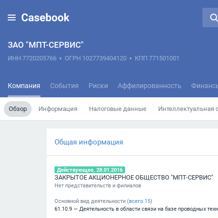
ЗАО "МПТ-СЕРВИС"
ИНН 7720205766
•
ОГРН 1027739404120
•
КПП 771501001
Компания
События
Риски
Аффилированность
Финанс
Обзор
Информация
Налоговые данные
Интеллектуальная 
Общая информация
Действующее, 28.01.2016
ЗАКРЫТОЕ АКЦИОНЕРНОЕ ОБЩЕСТВО "МПТ-СЕРВИС"
Нет представительств и филиалов
Основной вид деятельности (
всего
15
)
61.10.9 — Деятельность в области связи на базе проводных тех