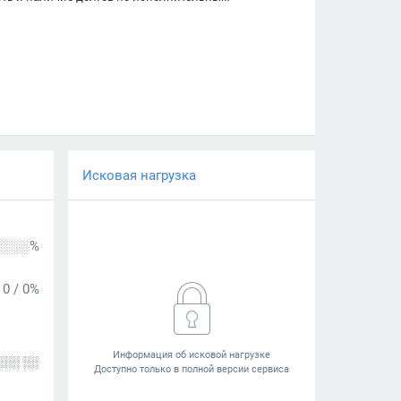
Исковая нагрузка
░░░%
0
/
0%
░░░ ░░