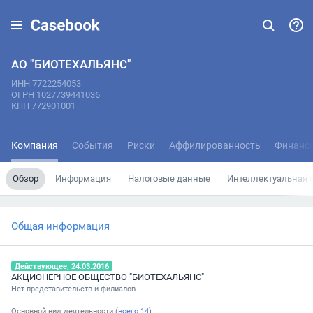
АО "БИОТЕХАЛЬЯНС"
ИНН 7722254053
ОГРН 1027739441036
КПП 772901001
Компания
События
Риски
Аффилированность
Финанс
Обзор
Информация
Налоговые данные
Интеллектуальная 
Общая информация
Действующее, 24.03.2016
АКЦИОНЕРНОЕ ОБЩЕСТВО "БИОТЕХАЛЬЯНС"
Нет представительств и филиалов
Основной вид деятельности (
всего
14
)