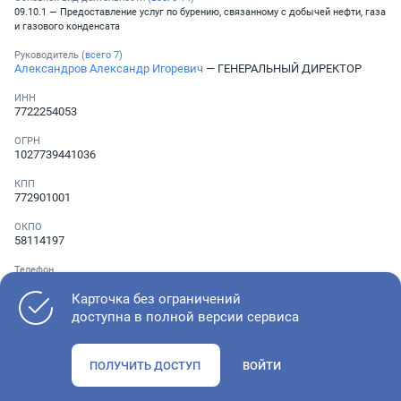
09.10.1 — Предоставление услуг по бурению, связанному с добычей нефти, газа
и газового конденсата
Руководитель (
всего
7
)
Александров Александр Игоревич
— ГЕНЕРАЛЬНЫЙ ДИРЕКТОР
ИНН
7722254053
ОГРН
1027739441036
КПП
772901001
ОКПО
58114197
Телефон
Не указан
Карточка без ограничений
доступна в полной версии сервиса
Как оценить состояние компании
ПОЛУЧИТЬ ДОСТУП
ВОЙТИ
Проверьте учредительные документы, адрес регистрации и