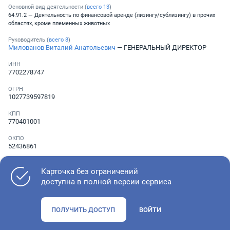
Основной вид деятельности (
всего
13
)
64.91.2 — Деятельность по финансовой аренде (лизингу/сублизингу) в прочих
областях, кроме племенных животных
Руководитель (
всего
8
)
Милованов Виталий Анатольевич
— ГЕНЕРАЛЬНЫЙ ДИРЕКТОР
ИНН
7702278747
ОГРН
1027739597819
КПП
770401001
ОКПО
52436861
Телефон
░ ░░░ ░░░░░░░
Карточка без ограничений
доступна в полной версии сервиса
Как оценить состояние компании
ПОЛУЧИТЬ ДОСТУП
ВОЙТИ