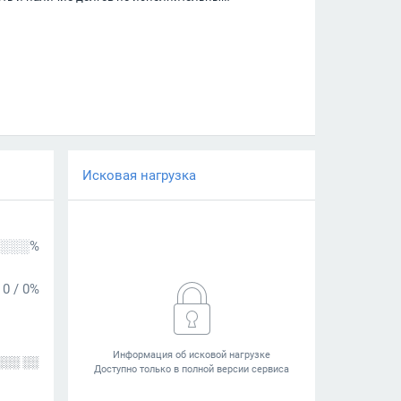
Исковая нагрузка
░░░%
0
/
0%
░░░ ░░