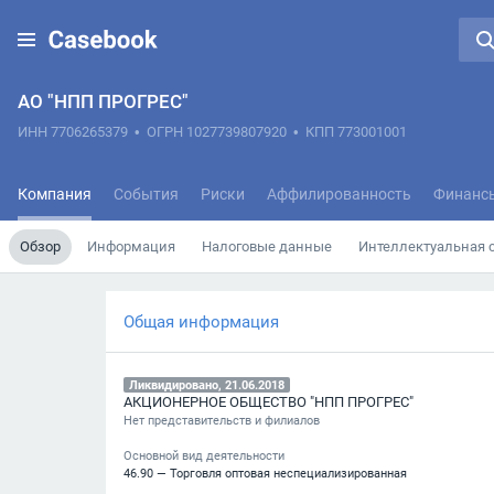
АО "НПП ПРОГРЕС"
ИНН 7706265379
•
ОГРН 1027739807920
•
КПП 773001001
Компания
События
Риски
Аффилированность
Финанс
Обзор
Информация
Налоговые данные
Интеллектуальная 
Общая информация
Ликвидировано, 21.06.2018
АКЦИОНЕРНОЕ ОБЩЕСТВО "НПП ПРОГРЕС"
Нет представительств и филиалов
Основной вид деятельности
46.90 — Торговля оптовая неспециализированная