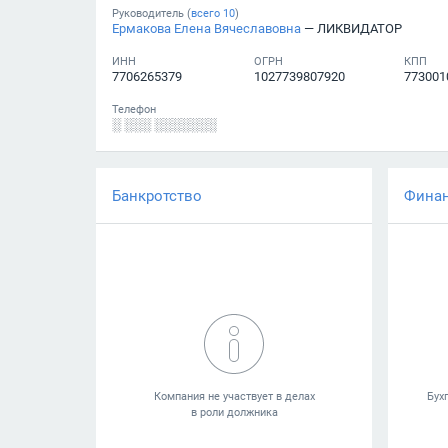
Руководитель (
всего
10
)
Ермакова Елена Вячеславовна
— ЛИКВИДАТОР
ИНН
ОГРН
КПП
7706265379
1027739807920
773001
Телефон
░ ░░░ ░░░░░░░
Банкротство
Фина