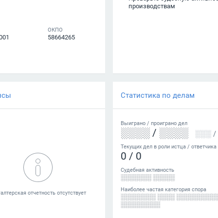
производствам
ОКПО
001
58664265
нсы
Статистика по делам
Выиграно /
проиграно
дел
░░░░
/
░░░░
░░░
/
Текущих дел в роли истца / ответчика
0
/
0
Судебная активность
░░░░░░░ ░░░░░
Наиболее частая категория спора
░░░░░░░░ ░░░░ ░░░░░░░░░
░░░░░░░░░