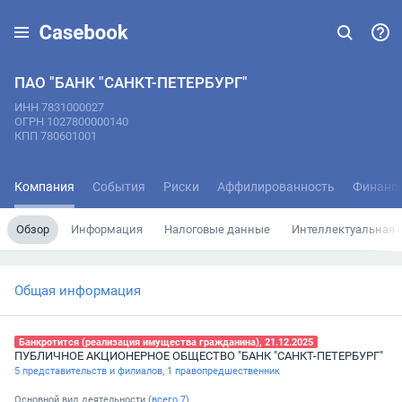
ПАО "БАНК "САНКТ-ПЕТЕРБУРГ"
ИНН 7831000027
ОГРН 1027800000140
КПП 780601001
Компания
События
Риски
Аффилированность
Финанс
Обзор
Информация
Налоговые данные
Интеллектуальная 
Общая информация
Банкротится (реализация имущества гражданина), 21.12.2025
ПУБЛИЧНОЕ АКЦИОНЕРНОЕ ОБЩЕСТВО "БАНК "САНКТ-ПЕТЕРБУРГ"
5 представительств и филиалов
,
1 правопредшественник
Основной вид деятельности (
всего
7
)