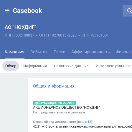
АО "НОУДИГ"
ИНН 7802108837
•
ОГРН 1027801572523
•
КПП 783901001
Компания
События
Риски
Аффилированность
Финанс
Обзор
Информация
Налоговые данные
Интеллектуальная 
Общая информация
Действующее, 25.02.2019
АКЦИОНЕРНОЕ ОБЩЕСТВО "НОУДИГ"
Нет представительств и филиалов
Основной вид деятельности (
всего
12
)