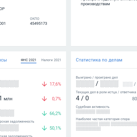
производствам
ОР
ОКПО
001
45495173
нсы
Статистика по делам
ФНС
2021
Налоги
2021
Выиграно /
проиграно
дел
░░░░░
░░░░
/
░░░░
17,6%
░░░
/
а
Текущих дел в роли истца / ответчика
1
4
/
0
млн
0,7%
80
Судебная активность
░░░░
░░░░░░░ ░░░░░
66,2%
Наиболее частая категория спора
рская задолженность
░░░░░░░░ ░░░░ ░░░░░░░░░
░░░░░
50,1%
░░░░░░░░░
ская задолженность