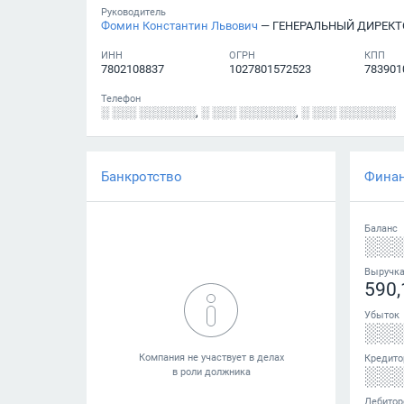
Руководитель
Фомин Константин Львович
— ГЕНЕРАЛЬНЫЙ ДИРЕКТ
ИНН
ОГРН
КПП
7802108837
1027801572523
783901
Телефон
░ ░░░ ░░░░░░░
,
░ ░░░ ░░░░░░░
,
░ ░░░ ░░░░░░░
Банкротство
Фина
Баланс
░░
Выручк
590,
Убыток
░░
Кредито
░░
Дебитор