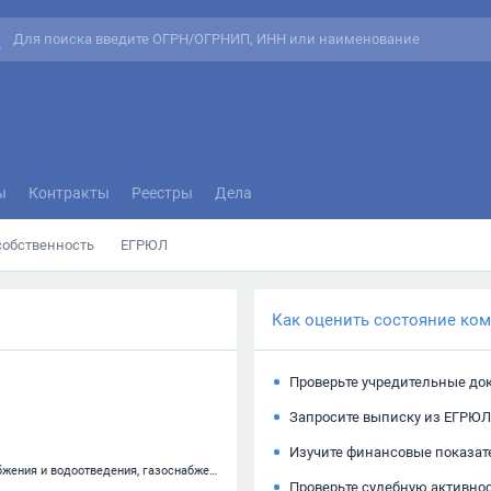
ы
Контракты
Реестры
Дела
собственность
ЕГРЮЛ
Как оценить состояние ко
Проверьте учредительные до
Запросите выписку из ЕГРЮЛ
Изучите финансовые показат
42.21 — Строительство инженерных коммуникаций для водоснабжения и водоотведения, газоснабжения
Проверьте судебную активно