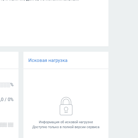
Исковая нагрузка
░░░%
,0
/
0%
░░░ ░░