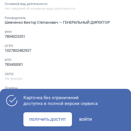
Основной вид деятельности
Нет сведений об основном виде деятельности
Руководитель
Шевченко Виктор Степанович
— ГЕНЕРАЛЬНЫЙ ДИРЕКТОР
ИНН
7804023201
ОГРН
1027802482927
КПП
783450001
ОКПО
Не указан
Телефон
Не указан
Карточка без ограничений
доступна в полной версии сервиса
Как оценить состояние компании
ПОЛУЧИТЬ ДОСТУП
ВОЙТИ
Проверьте учредительные документы, адрес регистрации и