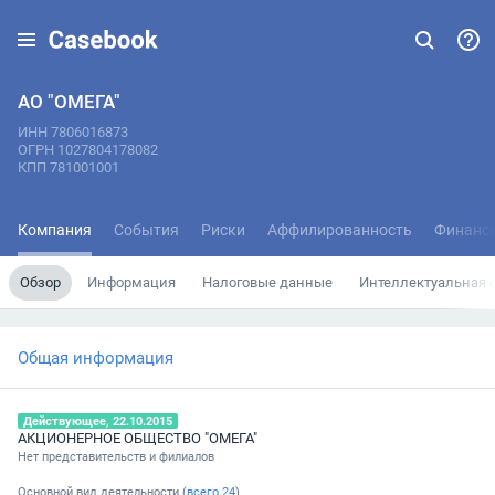
АО "ОМЕГА"
ИНН 7806016873
ОГРН 1027804178082
КПП 781001001
Компания
События
Риски
Аффилированность
Финанс
Обзор
Информация
Налоговые данные
Интеллектуальная 
Общая информация
Действующее, 22.10.2015
АКЦИОНЕРНОЕ ОБЩЕСТВО "ОМЕГА"
Нет представительств и филиалов
Основной вид деятельности (
всего
24
)