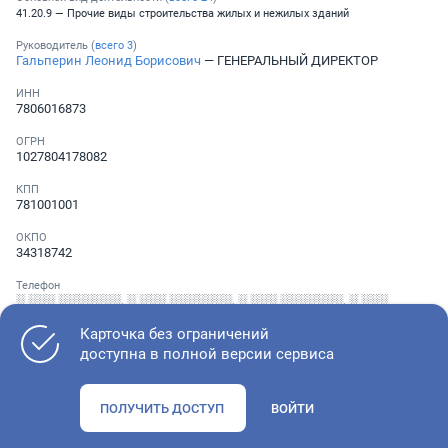
41.20.9 — Прочие виды строительства жилых и нежилых зданий
Руководитель (
всего
3
)
Гальперин Леонид Борисович
— ГЕНЕРАЛЬНЫЙ ДИРЕКТОР
ИНН
7806016873
ОГРН
1027804178082
КПП
781001001
ОКПО
34318742
Телефон
░ ░░░ ░░░░░░░
,
░ ░░░ ░░░░░░░
,
░ ░░░ ░░░░░░░
,
░ ░░░
░░░░░░░
,
░ ░░░ ░░░░░░░
Карточка без ограничений
доступна в полной версии сервиса
Как оценить состояние компании
ПОЛУЧИТЬ ДОСТУП
ВОЙТИ
Проверьте учредительные документы, адрес регистрации и