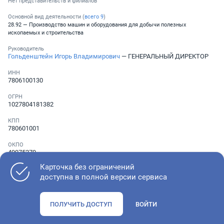
Нет представительств и филиалов
Основной вид деятельности (
всего
9
)
28.92 — Производство машин и оборудования для добычи полезных
ископаемых и строительства
Руководитель
Гольденштейн Игорь Владимирович
— ГЕНЕРАЛЬНЫЙ ДИРЕКТОР
ИНН
7806100130
ОГРН
1027804181382
КПП
780601001
ОКПО
49975279
Карточка без ограничений
Телефон
░ ░░░ ░░░░░░░
доступна в полной версии сервиса
ПОЛУЧИТЬ ДОСТУП
ВОЙТИ
Как оценить состояние компании